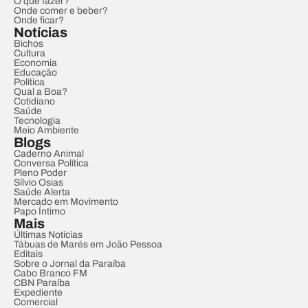
O que fazer?
Onde comer e beber?
Onde ficar?
Notícias
Bichos
Cultura
Economia
Educação
Política
Qual a Boa?
Cotidiano
Saúde
Tecnologia
Meio Ambiente
Blogs
Caderno Animal
Conversa Política
Pleno Poder
Sílvio Osias
Saúde Alerta
Mercado em Movimento
Papo Íntimo
Mais
Últimas Notícias
Tábuas de Marés em João Pessoa
Editais
Sobre o Jornal da Paraíba
Cabo Branco FM
CBN Paraíba
Expediente
Comercial