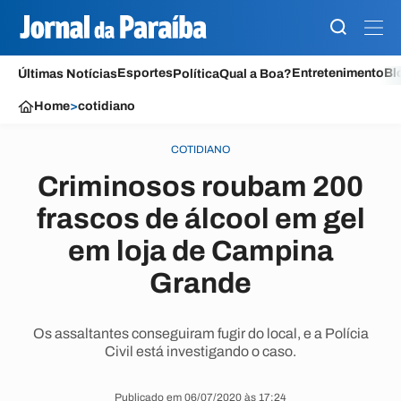
Esportes
Entretenimento
Bl
Últimas Notícias
Política
Qual a Boa?
Home
>
cotidiano
COTIDIANO
Criminosos roubam 200
frascos de álcool em gel
em loja de Campina
Grande
Os assaltantes conseguiram fugir do local, e a Polícia
Civil está investigando o caso.
Publicado em 06/07/2020 às 17:24