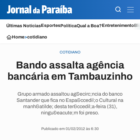
Esportes
Entretenimento
Bl
Últimas Notícias
Política
Qual a Boa?
Home
>
cotidiano
COTIDIANO
Bando assalta agência
bancária em Tambauzinho
Grupo armado assaltou ag&ecirc;ncia do banco
Santander que fica no Espa&ccedil;o Cultural na
manh&atilde; desta ter&ccedil;a-feira (31),
ningu&eacute;m foi preso.
Publicado em 01/02/2012 às 6:30