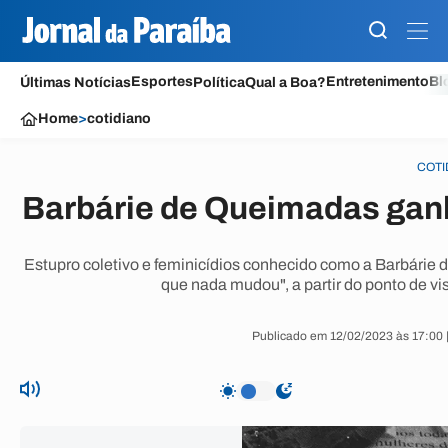
Esportes
Entretenimento
Bl
Últimas Notícias
Política
Qual a Boa?
Home
>
cotidiano
COTI
Barbárie de Queimadas ganh
Estupro coletivo e feminicídios conhecido como a Barbárie
que nada mudou", a partir do ponto de vi
Publicado em 12/02/2023 às 17:00 