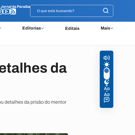
o
o
Jornal da Paraíba
Jornal da Paraíba
Editorias
Mais
Editais
etalhes da
ou detalhes da prisão do mentor