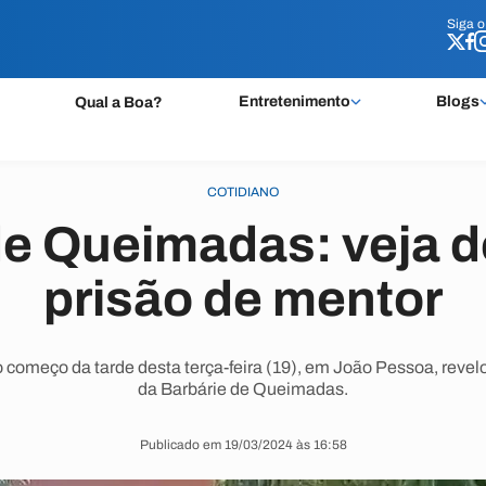
Siga 
Siga 
Entretenimento
Blogs
Qual a Boa?
COTIDIANO
de Queimadas: veja d
prisão de mentor
no começo da tarde desta terça-feira (19), em João Pessoa, revel
da Barbárie de Queimadas.
Publicado em 19/03/2024 às 16:58