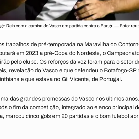
ago Reis com a camisa do Vasco em partida contra o Bangu — Foto: reut
s trabalhos de pré-temporada na Maravilha do Contorn
sputará em 2023 a pré-Copa do Nordeste, o Campeonat
eirão pelo clube. Os reforços da vez foram para o setor 
eis
, revelação do Vasco e que defendeu o Botafogo-SP n
inthians e que estava no Gil Vicente, de Portugal.
i uma das grandes promessas do Vasco nos últimos ano
após o fim da competição, integrado ao elenco principal 
a, marcou cinco gols em 20 partidas e o bom futebol a