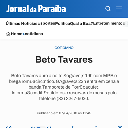
Esportes
Entretenimento
Bl
Últimas Notícias
Política
Qual a Boa?
Home
>
cotidiano
COTIDIANO
Beto Tavares
Beto Tavares abre a noite &agrave;s 19h com MPB e
brega rom&acirc;ntico. &Agrave;s 22h entra em cena a
banda Tamborete de Forr&oacute;.
Informa&ccedil;&otilde;es e reservas de mesas pelo
telefone (83) 3247-5030.
Publicado em 07/04/2010 às 11:45