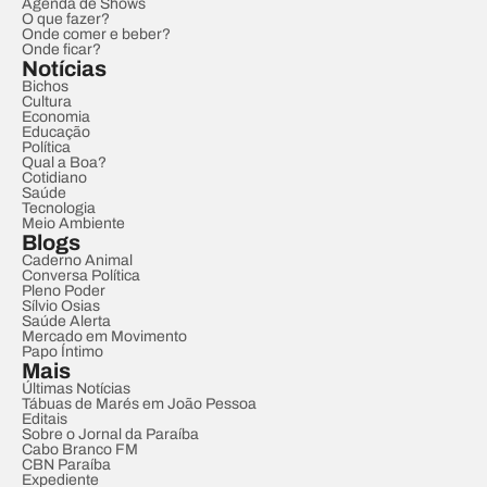
Agenda de Shows
O que fazer?
Onde comer e beber?
Onde ficar?
Notícias
Bichos
Cultura
Economia
Educação
Política
Qual a Boa?
Cotidiano
Saúde
Tecnologia
Meio Ambiente
Blogs
Caderno Animal
Conversa Política
Pleno Poder
Sílvio Osias
Saúde Alerta
Mercado em Movimento
Papo Íntimo
Mais
Últimas Notícias
Tábuas de Marés em João Pessoa
Editais
Sobre o Jornal da Paraíba
Cabo Branco FM
CBN Paraíba
Expediente