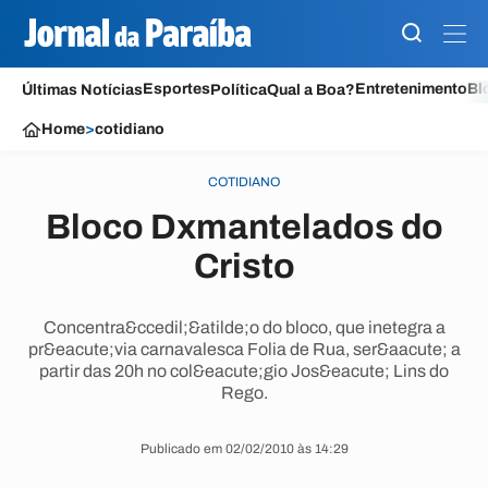
Esportes
Entretenimento
Bl
Últimas Notícias
Política
Qual a Boa?
Home
>
cotidiano
COTIDIANO
Bloco Dxmantelados do
Cristo
Concentra&ccedil;&atilde;o do bloco, que inetegra a
pr&eacute;via carnavalesca Folia de Rua, ser&aacute; a
partir das 20h no col&eacute;gio Jos&eacute; Lins do
Rego.
Publicado em 02/02/2010 às 14:29