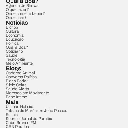
Qual a Boa?
Agenda de Shows
O que fazer?
Onde comer e beber?
Onde ficar?
Notícias
Bichos
Cultura
Economia
Educação
Política
Qual a Boa?
Cotidiano
Saúde
Tecnologia
Meio Ambiente
Blogs
Caderno Animal
Conversa Política
Pleno Poder
Sílvio Osias
Saúde Alerta
Mercado em Movimento
Papo Íntimo
Mais
Últimas Notícias
Tábuas de Marés em João Pessoa
Editais
Sobre o Jornal da Paraíba
Cabo Branco FM
CBN Paraíba