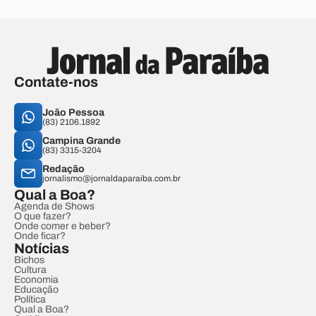
Contate-nos
João Pessoa
(83) 2106.1892
Campina Grande
(83) 3315-3204
Redação
jornalismo@jornaldaparaiba.com.br
Qual a Boa?
Agenda de Shows
O que fazer?
Onde comer e beber?
Onde ficar?
Notícias
Bichos
Cultura
Economia
Educação
Política
Qual a Boa?