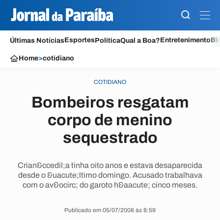
Esportes
Entretenimento
Bl
Últimas Notícias
Política
Qual a Boa?
Home
>
cotidiano
COTIDIANO
Bombeiros resgatam
corpo de menino
sequestrado
Crian&ccedil;a tinha oito anos e estava desaparecida
desde o &uacute;ltimo domingo. Acusado trabalhava
com o av&ocirc; do garoto h&aacute; cinco meses.
Publicado em 05/07/2008 às 8:59