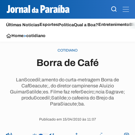
Esportes
Entretenimento
Bl
Últimas Notícias
Política
Qual a Boa?
Home
>
cotidiano
COTIDIANO
Borra de Café
Lan&ccedil;amento do curta-metragem Borra de
Caf&eacute;, do diretor campinense Aluizio
Guimar&atilde;es. Filme faz refer&ecirc;ncia &agrave;
produ&ccedil;&atilde;o cafeeira do Brejo da
Para&iacute;ba.
Publicado em 15/04/2010 às 11:07