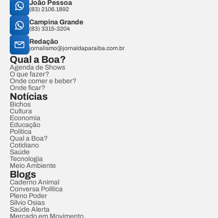
João Pessoa
(83) 2106.1892
Campina Grande
(83) 3315-3204
Redação
jornalismo@jornaldaparaiba.com.br
Qual a Boa?
Agenda de Shows
O que fazer?
Onde comer e beber?
Onde ficar?
Notícias
Bichos
Cultura
Economia
Educação
Política
Qual a Boa?
Cotidiano
Saúde
Tecnologia
Meio Ambiente
Blogs
Caderno Animal
Conversa Política
Pleno Poder
Sílvio Osias
Saúde Alerta
Mercado em Movimento