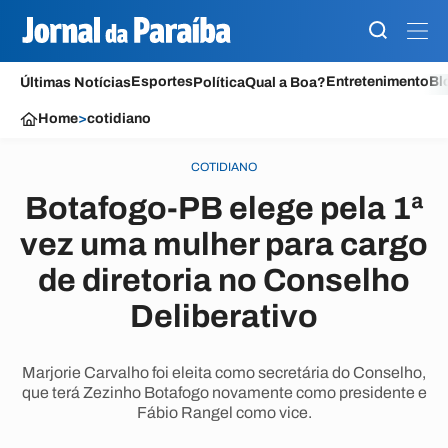
Esportes
Entretenimento
Bl
Últimas Notícias
Política
Qual a Boa?
Home
>
cotidiano
COTIDIANO
Botafogo-PB elege pela 1ª
vez uma mulher para cargo
de diretoria no Conselho
Deliberativo
Marjorie Carvalho foi eleita como secretária do Conselho,
que terá Zezinho Botafogo novamente como presidente e
Fábio Rangel como vice.