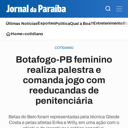
Esportes
Entretenimento
Bl
Últimas Notícias
Política
Qual a Boa?
Home
>
cotidiano
COTIDIANO
Botafogo-PB feminino
realiza palestra e
comanda jogo com
reeducandas de
penitenciária
Belas do Belo foram representadas pela técnica Gleide
Costa e pelas atletas Erika e Willy, em uma ação com o