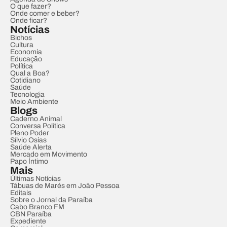
O que fazer?
Onde comer e beber?
Onde ficar?
Notícias
Bichos
Cultura
Economia
Educação
Política
Qual a Boa?
Cotidiano
Saúde
Tecnologia
Meio Ambiente
Blogs
Caderno Animal
Conversa Política
Pleno Poder
Sílvio Osias
Saúde Alerta
Mercado em Movimento
Papo Íntimo
Mais
Últimas Notícias
Tábuas de Marés em João Pessoa
Editais
Sobre o Jornal da Paraíba
Cabo Branco FM
CBN Paraíba
Expediente