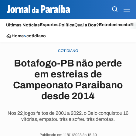
Esportes
Entretenimento
Bl
Últimas Notícias
Política
Qual a Boa?
Home
>
cotidiano
COTIDIANO
Botafogo-PB não perde
em estreias de
Campeonato Paraibano
desde 2014
Nos 22 jogos feitos de 2001 a 2022, o Belo conquistou 16
vitórias, empatou três e sofreu três derrotas.
Publicado em 11/01/2023 às 15:40