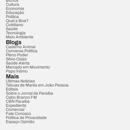
Bichos
Cultura
Economia
Educação
Política
Qual a Boa?
Cotidiano
Saúde
Tecnologia
Meio Ambiente
Blogs
Caderno Animal
Conversa Política
Pleno Poder
Sílvio Osias
Saúde Alerta
Mercado em Movimento
Papo Íntimo
Mais
Últimas Notícias
Tábuas de Marés em João Pessoa
Editais
Sobre o Jornal da Paraíba
Cabo Branco FM
CBN Paraíba
Expediente
Comercial
Fale Conosco
Política de Privacidade
Espaço Opinião