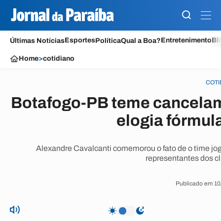
Esportes
Entretenimento
Bl
Últimas Notícias
Política
Qual a Boa?
Home
>
cotidiano
COTI
Botafogo-PB teme cancelam
elogia fórmul
Alexandre Cavalcanti comemorou o fato de o time jo
representantes dos cl
Publicado em 10