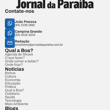
Contate-nos
João Pessoa
(83) 2106.1892
Campina Grande
(83) 3315-3204
Redação
jornalismo@jornaldaparaiba.com.br
Qual a Boa?
Agenda de Shows
O que fazer?
Onde comer e beber?
Onde ficar?
Notícias
Bichos
Cultura
Economia
Educação
Política
Qual a Boa?
Cotidiano
Saúde
Tecnologia
Meio Ambiente
Blogs