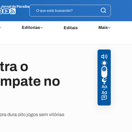
o
o
Jornal da Paraíba
Jornal da Paraíba
Editorias
Mais
Editais
tra o
empate no
ra dura oito jogos sem vitórias