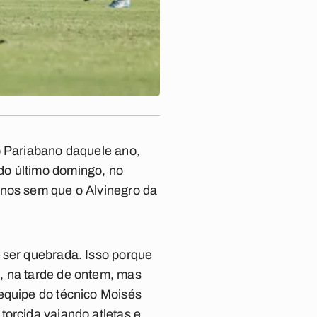
o Pariabano daquele ano,
do último domingo, no
anos sem que o Alvinegro da
 ser quebrada. Isso porque
, na tarde de ontem, mas
 equipe do técnico Moisés
torcida vaiando atletas e