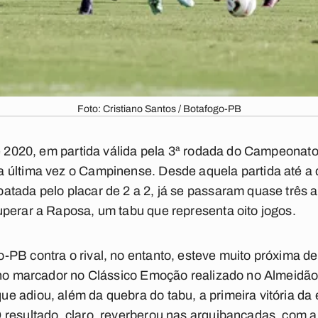
Foto: Cristiano Santos / Botafogo-PB
de 2020, em partida válida pela 3ª rodada do Campeonat
 última vez o Campinense. Desde aquela partida até a 
atada pelo placar de 2 a 2, já se passaram quase três 
perar a Raposa, um tabu que representa oito jogos.
PB contra o rival, no entanto, esteve muito próxima de
0 no marcador no Clássico Emoção realizado no Almeidão
 adiou, além da quebra do tabu, a primeira vitória da
resultado, claro, reverberou nas arquibancadas, com a 