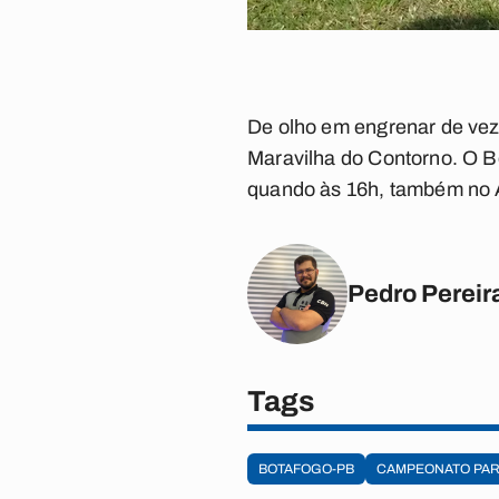
De olho em engrenar de vez
Maravilha do Contorno. O 
quando às 16h, também no A
Pedro Pereir
Tags
BOTAFOGO-PB
CAMPEONATO PAR