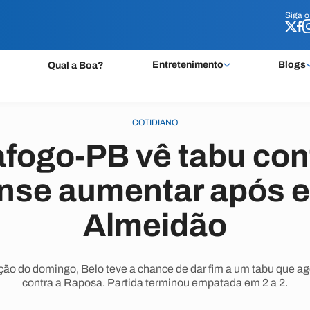
Siga 
Siga 
Entretenimento
Blogs
Qual a Boa?
COTIDIANO
fogo-PB vê tabu con
se aumentar após 
Almeidão
ção do domingo, Belo teve a chance de dar fim a um tabu que ago
contra a Raposa. Partida terminou empatada em 2 a 2.