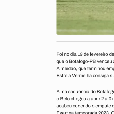
Foi no dia 19 de fevereiro 
que o Botafogo-PB venceu a
Almeidão, que terminou emp
Estrela Vermelha consiga su
A má sequência do Botafogo-
o Belo chegou a abrir 2 a 
acabou cedendo o empate que
Egert na temporada 2023. O 