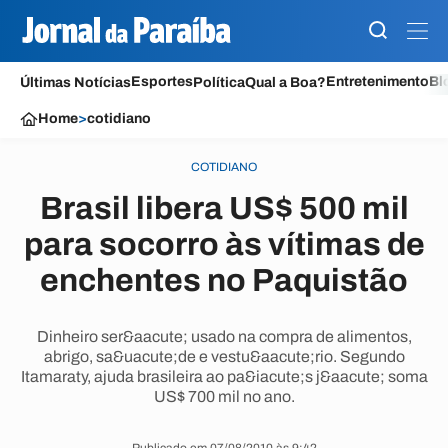
Esportes
Entretenimento
Bl
Últimas Notícias
Política
Qual a Boa?
Home
>
cotidiano
COTIDIANO
Brasil libera US$ 500 mil
para socorro às vítimas de
enchentes no Paquistão
Dinheiro ser&aacute; usado na compra de alimentos,
abrigo, sa&uacute;de e vestu&aacute;rio. Segundo
Itamaraty, ajuda brasileira ao pa&iacute;s j&aacute; soma
US$ 700 mil no ano.