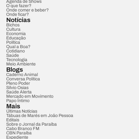
Agenda de Shows
O que fazer?
Onde comer e beber?
Onde ficar?
Notícias
Bichos
Cultura
Economia
Educação
Política
Qual a Boa?
Cotidiano
Saúde
Tecnologia
Meio Ambiente
Blogs
Caderno Animal
Conversa Política
Pleno Poder
Sílvio Osias
Saúde Alerta
Mercado em Movimento
Papo Íntimo
Mais
Últimas Notícias
Tábuas de Marés em João Pessoa
Editais
Sobre o Jornal da Paraíba
Cabo Branco FM
CBN Paraíba
Expediente