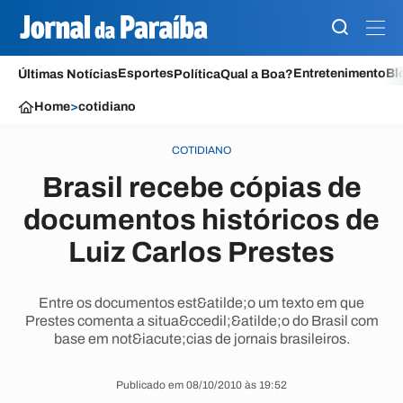
Esportes
Entretenimento
Bl
Últimas Notícias
Política
Qual a Boa?
Home
>
cotidiano
COTIDIANO
Brasil recebe cópias de
documentos históricos de
Luiz Carlos Prestes
Entre os documentos est&atilde;o um texto em que
Prestes comenta a situa&ccedil;&atilde;o do Brasil com
base em not&iacute;cias de jornais brasileiros.
Publicado em 08/10/2010 às 19:52