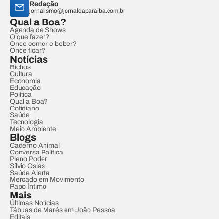
Redação
jornalismo@jornaldaparaiba.com.br
Qual a Boa?
Agenda de Shows
O que fazer?
Onde comer e beber?
Onde ficar?
Notícias
Bichos
Cultura
Economia
Educação
Política
Qual a Boa?
Cotidiano
Saúde
Tecnologia
Meio Ambiente
Blogs
Caderno Animal
Conversa Política
Pleno Poder
Sílvio Osias
Saúde Alerta
Mercado em Movimento
Papo Íntimo
Mais
Últimas Notícias
Tábuas de Marés em João Pessoa
Editais