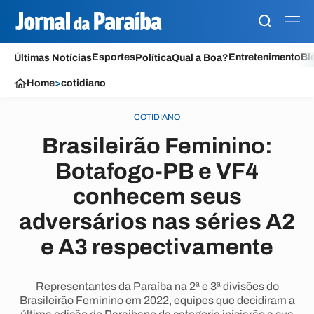
Esportes
Entretenimento
Bl
Últimas Notícias
Política
Qual a Boa?
Home
>
cotidiano
COTIDIANO
Brasileirão Feminino:
Botafogo-PB e VF4
conhecem seus
adversários nas séries A2
e A3 respectivamente
Representantes da Paraíba na 2ª e 3ª divisões do
Brasileirão Feminino em 2022, equipes que decidiram a