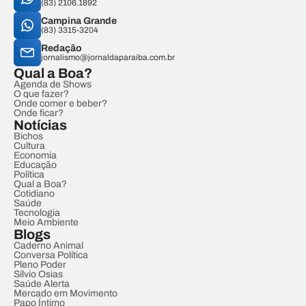
(83) 2106.1892
Campina Grande
(83) 3315-3204
Redação
jornalismo@jornaldaparaiba.com.br
Qual a Boa?
Agenda de Shows
O que fazer?
Onde comer e beber?
Onde ficar?
Notícias
Bichos
Cultura
Economia
Educação
Política
Qual a Boa?
Cotidiano
Saúde
Tecnologia
Meio Ambiente
Blogs
Caderno Animal
Conversa Política
Pleno Poder
Sílvio Osias
Saúde Alerta
Mercado em Movimento
Papo Íntimo