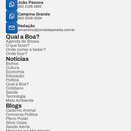
João Pessoa
(83) 2106.1892
Campina Grande
(83) 3315-3204
Redação
jornalismo@jornaldaparaiba.com.br
Qual a Boa?
Agenda de Shows
O que fazer?
Onde comer e beber?
Onde ficar?
Notícias
Bichos
Cultura
Economia
Educação
Política
Qual a Boa?
Cotidiano
Saúde
Tecnologia
Meio Ambiente
Blogs
Caderno Animal
Conversa Política
Pleno Poder
Sílvio Osias
Saúde Alerta
Mercado em Movimento