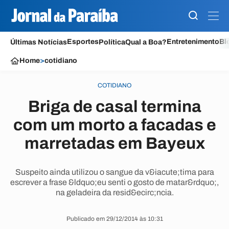
Esportes
Entretenimento
Bl
Últimas Notícias
Política
Qual a Boa?
Home
>
cotidiano
COTIDIANO
Briga de casal termina
com um morto a facadas e
marretadas em Bayeux
Suspeito ainda utilizou o sangue da v&iacute;tima para
escrever a frase &ldquo;eu senti o gosto de matar&rdquo;,
na geladeira da resid&ecirc;ncia.
Publicado em 29/12/2014 às 10:31