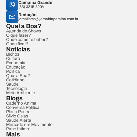
Campina Grande
(83) 3315-3204
Redação
jornalismo@jornaldaparaiba.com.br
Qual a Boa?
Agenda de Shows
O que fazer?
Onde comer e beber?
Onde ficar?
Notícias
Bichos
Cultura
Economia
Educação
Política
Qual a Boa?
Cotidiano
Saúde
Tecnologia
Meio Ambiente
Blogs
Caderno Animal
Conversa Política
Pleno Poder
Sílvio Osias
Saúde Alerta
Mercado em Movimento
Papo Íntimo
Mais