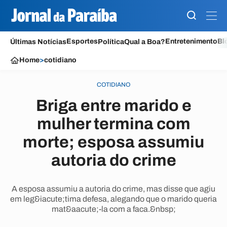
Esportes
Entretenimento
Bl
Últimas Notícias
Política
Qual a Boa?
Home
>
cotidiano
COTIDIANO
Briga entre marido e
mulher termina com
morte; esposa assumiu
autoria do crime
A esposa assumiu a autoria do crime, mas disse que agiu
em leg&iacute;tima defesa, alegando que o marido queria
mat&aacute;-la com a faca.&nbsp;