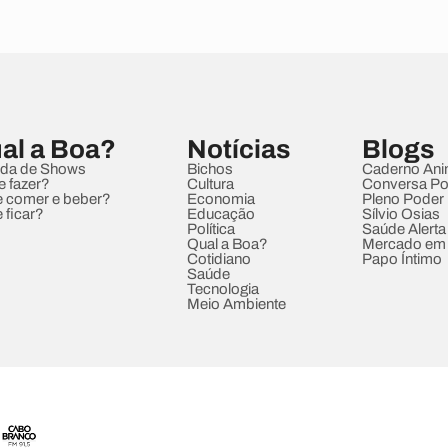
al a Boa?
Notícias
Blogs
da de Shows
Bichos
Caderno Ani
e fazer?
Cultura
Conversa Pol
 comer e beber?
Economia
Pleno Poder
 ficar?
Educação
Sílvio Osias
Política
Saúde Alerta
Qual a Boa?
Mercado em
Cotidiano
Papo Íntimo
Saúde
Tecnologia
Meio Ambiente