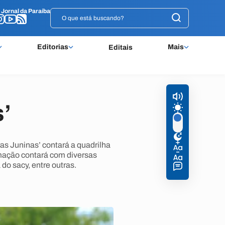
o
o
Jornal da Paraíba
Jornal da Paraíba
Editorias
Mais
Editais
’
as Juninas’ contará a quadrilha
amação contará com diversas
do sacy, entre outras.