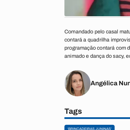
Comandado pelo casal matuto
contará a quadrilha improvi
programação contará com div
animado e dança do sacy, en
Angélica Nu
Tags
‘BRINCADEIRAS JUNINAS’