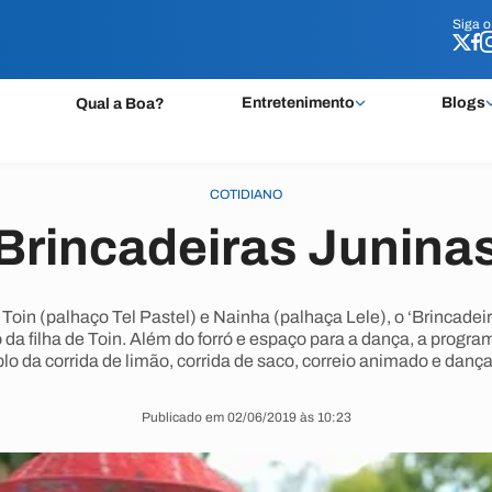
Siga 
Siga 
Entretenimento
Blogs
Qual a Boa?
COTIDIANO
‘Brincadeiras Juninas
in (palhaço Tel Pastel) e Nainha (palhaça Lele), o ‘Brincadeir
da filha de Toin. Além do forró e espaço para a dança, a progr
lo da corrida de limão, corrida de saco, correio animado e dança 
Publicado em 02/06/2019 às 10:23