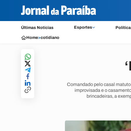
Esportes
Últimas Notícias
Política
Home
>
cotidiano
Comandado pelo casal matuto To
improvisada e o casamento 
brincadeiras, a exemp