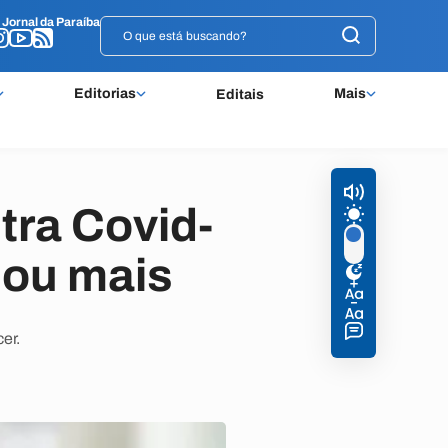
o
o
Jornal da Paraíba
Jornal da Paraíba
Editorias
Mais
Editais
tra Covid-
 ou mais
er.