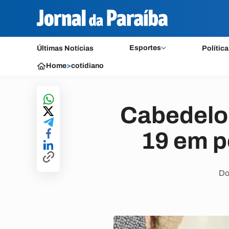
Esportes
Últimas Notícias
Política
Home
>
cotidiano
Cabedelo 
19 em p
Do