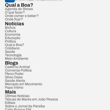
Qual a Boa?
Agenda de Shows
O que fazer?
Onde comer e beber?
Onde ficar?
Notícias
Bichos
Cultura
Economia
Educação
Política
Qual a Boa?
Cotidiano
Saúde
Tecnologia
Meio Ambiente
Blogs
Caderno Animal
Conversa Política
Pleno Poder
Sílvio Osias
Saúde Alerta
Mercado em Movimento
Papo Íntimo
Mais
Últimas Notícias
Tábuas de Marés em João Pessoa
Editais
Sobre o Jornal da Paraíba
Cabo Branco FM