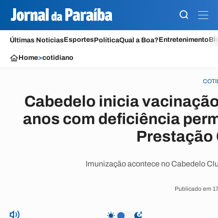
Esportes
Entretenimento
Bl
Últimas Notícias
Política
Qual a Boa?
Home
>
cotidiano
COTI
Cabedelo inicia vacinação
anos com deficiência per
Prestação
Imunização acontece no Cabedelo Club
Publicado em 17