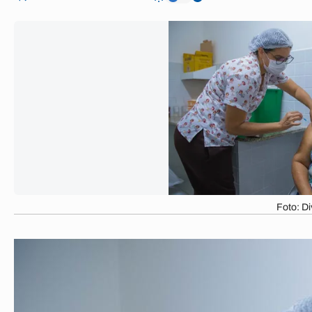
Foto: D