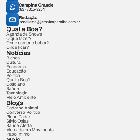
Campina Grande
(83) 3315-3204
Redação
jornalismo@jornaldaparaiba.com.br
Qual a Boa?
Agenda de Shows
O que fazer?
Onde comer e beber?
Onde ficar?
Notícias
Bichos
Cultura
Economia
Educação
Política
Qual a Boa?
Cotidiano
Saúde
Tecnologia
Meio Ambiente
Blogs
Caderno Animal
Conversa Política
Pleno Poder
Sílvio Osias
Saúde Alerta
Mercado em Movimento
Papo Íntimo
Mais