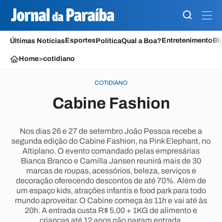
Esportes
Entretenimento
Bl
Últimas Notícias
Política
Qual a Boa?
Home
>
cotidiano
COTIDIANO
Cabine Fashion
Nos dias 26 e 27 de setembro João Pessoa recebe a
segunda edição do Cabine Fashion, na Pink Elephant, no
Altiplano. O evento comandado pelas empresárias
Bianca Branco e Camilla Jansen reunirá mais de 30
marcas de roupas, acessórios, beleza, serviços e
decoração oferecendo descontos de até 70%. Além de
um espaço kids, atrações infantis e food park para todo
mundo aproveitar. O Cabine começa às 11h e vai até às
20h. A entrada custa R$ 5,00 + 1KG de alimento e
crianças até 12 anos não pagam entrada.