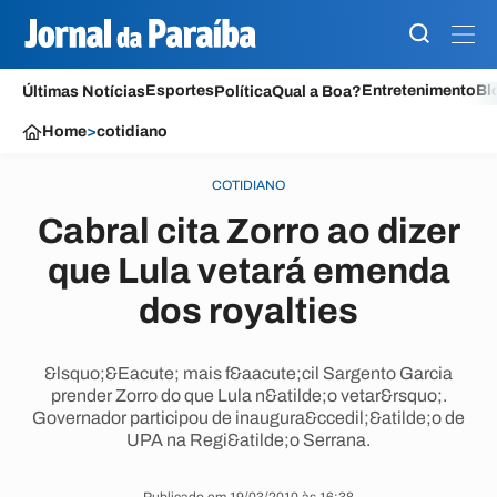
Esportes
Entretenimento
Bl
Últimas Notícias
Política
Qual a Boa?
Home
>
cotidiano
COTIDIANO
Cabral cita Zorro ao dizer
que Lula vetará emenda
dos royalties
&lsquo;&Eacute; mais f&aacute;cil Sargento Garcia
prender Zorro do que Lula n&atilde;o vetar&rsquo;.
Governador participou de inaugura&ccedil;&atilde;o de
UPA na Regi&atilde;o Serrana.