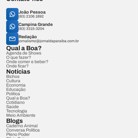
João Pessoa
(83) 2106.1892
Campina Grande
(83) 3315-3204
Redação
jornalismo@jornaldaparaiba.com.br
Qual a Boa?
Agenda de Shows
O que fazer?
Onde comer e beber?
Onde ficar?
Notícias
Bichos
Cultura
Economia
Educação
Política
Qual a Boa?
Cotidiano
Saúde
Tecnologia
Meio Ambiente
Blogs
Caderno Animal
Conversa Política
Pleno Poder