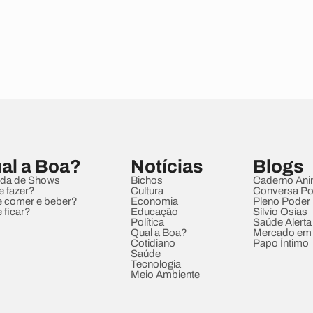
al a Boa?
Notícias
Blogs
da de Shows
Bichos
Caderno Ani
e fazer?
Cultura
Conversa Pol
 comer e beber?
Economia
Pleno Poder
 ficar?
Educação
Sílvio Osias
Política
Saúde Alerta
Qual a Boa?
Mercado em
Cotidiano
Papo Íntimo
Saúde
Tecnologia
Meio Ambiente