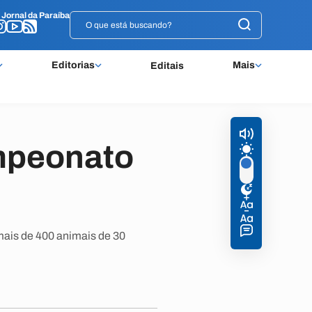
o
o
Jornal da Paraíba
Jornal da Paraíba
Editorias
Mais
Editais
mpeonato
 mais de 400 animais de 30