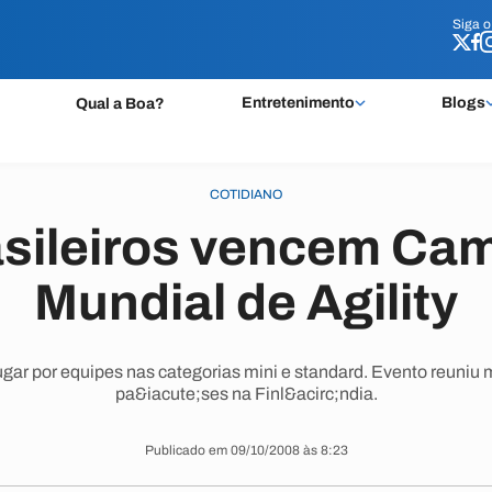
Siga 
Siga 
Entretenimento
Blogs
Qual a Boa?
COTIDIANO
asileiros vencem Ca
Mundial de Agility
lugar por equipes nas categorias mini e standard. Evento reuniu
pa&iacute;ses na Finl&acirc;ndia.
Publicado em 09/10/2008 às 8:23