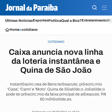
Esportes
Entretenimento
Bl
Últimas Notícias
Política
Qual a Boa?
Home
>
cotidiano
COTIDIANO
Caixa anuncia nova linha
da loteria instantânea e
Quina de São João
Instant&acirc;nea de Bens ter&aacute; pr&ecirc;mio
'Casa', 'Carro' e 'Moto'. Quina de S&atilde;o Jo&atilde;o
pode ter pr&ecirc;mio da faixa principal de at&eacute; R$
60 milh&otilde;es.