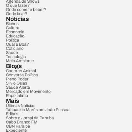
Agenda de Shows
O que fazer?
Onde comer e beber?
Onde ficar?
Notícias
Bichos
Cultura
Economia
Educação
Política
Qual a Boa?
Cotidiano
Saúde
Tecnologia
Meio Ambiente
Blogs
Caderno Animal
Conversa Política
Pleno Poder
Sílvio Osias
Saúde Alerta
Mercado em Movimento
Papo Íntimo
Mais
Últimas Notícias
Tábuas de Marés em João Pessoa
Editais
Sobre o Jornal da Paraíba
Cabo Branco FM
CBN Paraíba
Expediente