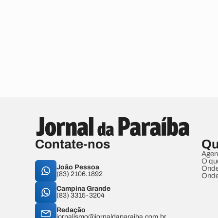
Contate-nos
Qu
Agen
O qu
João Pessoa
Onde
(83) 2106.1892
Onde
Campina Grande
(83) 3315-3204
Redação
jornalismo@jornaldaparaiba.com.br