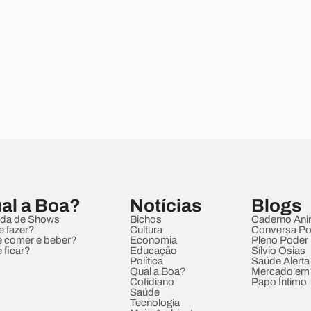
al a Boa?
Notícias
Blogs
da de Shows
Bichos
Caderno Ani
e fazer?
Cultura
Conversa Pol
 comer e beber?
Economia
Pleno Poder
 ficar?
Educação
Sílvio Osias
Política
Saúde Alerta
Qual a Boa?
Mercado em
Cotidiano
Papo Íntimo
Saúde
Tecnologia