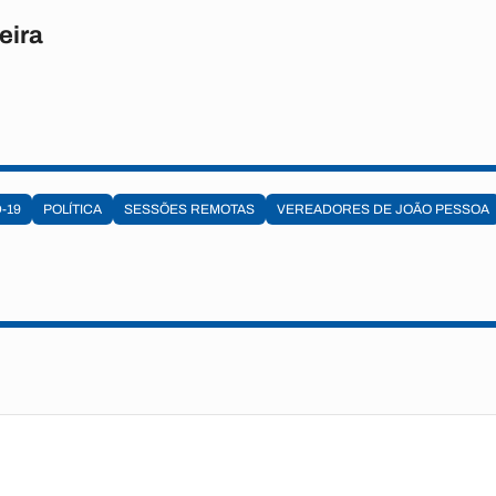
eira
-19
POLÍTICA
SESSÕES REMOTAS
VEREADORES DE JOÃO PESSOA