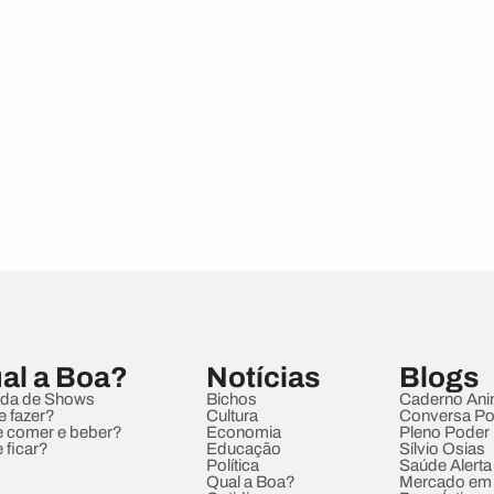
al a Boa?
Notícias
Blogs
da de Shows
Bichos
Caderno Ani
e fazer?
Cultura
Conversa Pol
 comer e beber?
Economia
Pleno Poder
 ficar?
Educação
Sílvio Osias
Política
Saúde Alerta
Qual a Boa?
Mercado em