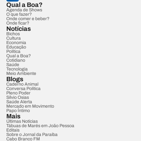
Qual a Boa?
Agenda de Shows
O que fazer?
Onde comer e beber?
Onde ficar?
Notícias
Bichos
Cultura
Economia
Educação
Política
Qual a Boa?
Cotidiano
Saúde
Tecnologia
Meio Ambiente
Blogs
Caderno Animal
Conversa Política
Pleno Poder
Sílvio Osias
Saúde Alerta
Mercado em Movimento
Papo Íntimo
Mais
Últimas Notícias
Tábuas de Marés em João Pessoa
Editais
Sobre o Jornal da Paraíba
Cabo Branco FM