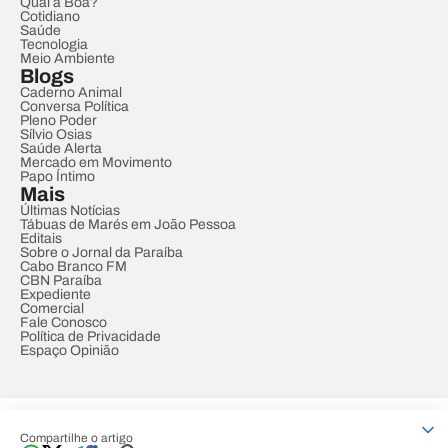
Qual a Boa?
Cotidiano
Saúde
Tecnologia
Meio Ambiente
Blogs
Caderno Animal
Conversa Política
Pleno Poder
Sílvio Osias
Saúde Alerta
Mercado em Movimento
Papo Íntimo
Mais
Últimas Notícias
Tábuas de Marés em João Pessoa
Editais
Sobre o Jornal da Paraíba
Cabo Branco FM
CBN Paraíba
Expediente
Comercial
Fale Conosco
Política de Privacidade
Espaço Opinião
© REDE PARAÍBA DE COMUNICAÇÃO
Compartilhe o artigo