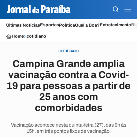
Esportes
Entretenimento
Bl
Últimas Notícias
Política
Qual a Boa?
Home
>
cotidiano
COTIDIANO
Campina Grande amplia
vacinação contra a Covid-
19 para pessoas a partir de
25 anos com
comorbidades
Vacinação acontece nesta quinta-feira (27), das 9h às
15h, em três pontos fixos de vacinação.