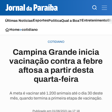
Esportes
Entretenimento
Bl
Últimas Notícias
Política
Qual a Boa?
Home
>
cotidiano
COTIDIANO
Campina Grande inicia
vacinação contra a febre
aftosa a partir desta
quarta-feira
A meta é vacinar até 1.200 animais até o dia 30 deste
mês, quando termina a primeira etapa de vacinação.
Publicado em 01/06/2021 às 17:18