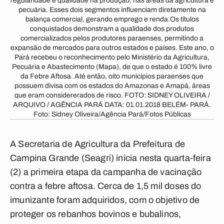
regularidade e qualidade na produção, nas áreas da agricultura e
pecuária. Esses dois segmentos influenciam diretamente na
balança comercial, gerando emprego e renda.Os títulos
conquistados demonstram a qualidade dos produtos
comercializados pelos produtores paraenses, permitindo a
expansão de mercados para outros estados e países. Este ano, o
Pará recebeu o reconhecimento pelo Ministério da Agricultura,
Pecuária e Abastecimento (Mapa), de que o estado é 100% livre
da Febre Aftosa. Até então, oito municípios paraenses que
possuem divisa com os estados do Amazonas e Amapá, áreas
que eram considererados de risco. FOTO: SIDNEY OLIVEIRA /
ARQUIVO / AGÊNCIA PARÁ DATA: 01.01.2018 BELÉM- PARÁ.
Foto: Sidney Oliveira/Agência Pará/Fotos Públicas
A Secretaria de Agricultura da Prefeitura de
Campina Grande (Seagri) inicia nesta quarta-feira
(2) a primeira etapa da campanha de vacinação
contra a febre aftosa. Cerca de 1,5 mil doses do
imunizante foram adquiridos, com o objetivo de
proteger os rebanhos bovinos e bubalinos,