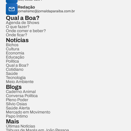
Redação
jornalismo@jornaldaparaiba.com.br
Qual a Boa?
Agenda de Shows
O que fazer?
Onde comer e beber?
Onde ficar?
Notícias
Bichos
Cultura
Economia
Educação
Política
Qual a Boa?
Cotidiano
Saúde
Tecnologia
Meio Ambiente
Blogs
Caderno Animal
Conversa Política
Pleno Poder
Sílvio Osias
Saúde Alerta
Mercado em Movimento
Papo Íntimo
Mais
Últimas Notícias
Tábuas de Marés em João Pessoa