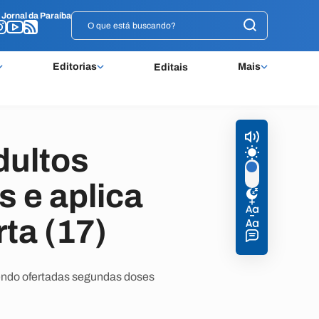
o
o
Jornal da Paraíba
Jornal da Paraíba
Editorias
Mais
Editais
dultos
s e aplica
ta (17)
sendo ofertadas segundas doses