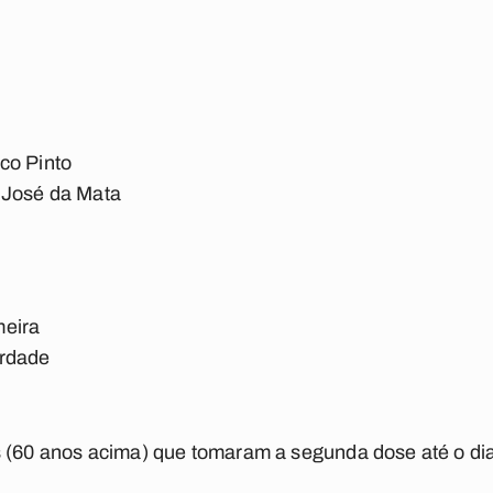
co Pinto
 José da Mata
meira
erdade
s (60 anos acima) que tomaram a segunda dose até o di