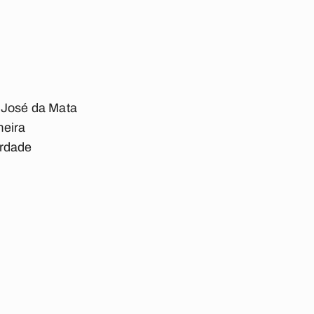
 José da Mata
meira
erdade