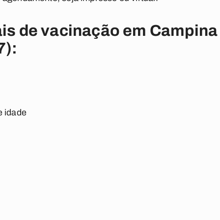
cais de vacinação em Campina
7):
e idade