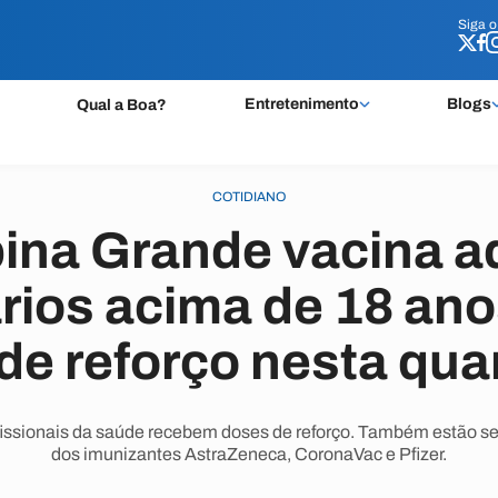
Siga 
Siga 
Entretenimento
Blogs
Qual a Boa?
COTIDIANO
na Grande vacina a
rios acima de 18 ano
de reforço nesta quar
fissionais da saúde recebem doses de reforço. Também estão 
dos imunizantes AstraZeneca, CoronaVac e Pfizer.