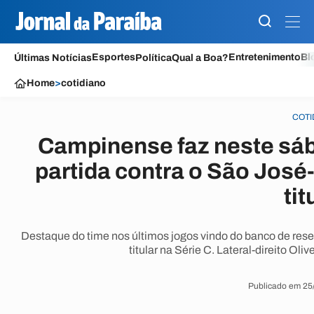
Esportes
Entretenimento
Bl
Últimas Notícias
Política
Qual a Boa?
Home
>
cotidiano
COTI
Campinense faz neste sáb
partida contra o São José
tit
Destaque do time nos últimos jogos vindo do banco de rese
titular na Série C. Lateral-direito Oli
Publicado em 25