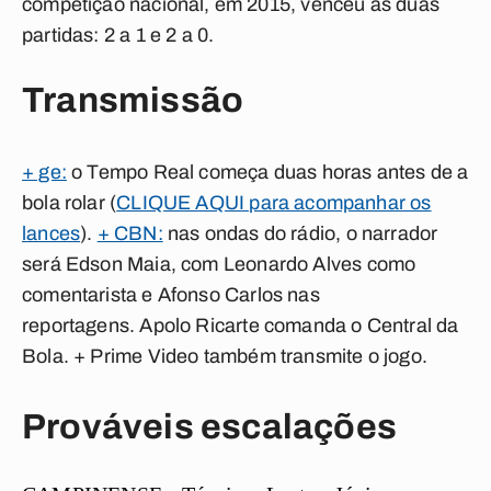
competição nacional, em 2015, venceu as duas
partidas: 2 a 1 e 2 a 0.
Transmissão
+ ge:
o Tempo Real começa duas horas antes de a
bola rolar (
CLIQUE AQUI para acompanhar os
lances
).
+ CBN:
nas ondas do rádio, o narrador
será
Edson Maia
, com
Leonardo Alves
como
comentarista e
Afonso Carlos
nas
reportagens.
Apolo Ricarte
comanda o
Central da
Bola
. + Prime Video também transmite o jogo.
Prováveis escalações