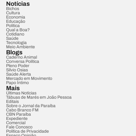
Notícias
Bichos
Cultura
Economia
Educação
Política
Qual a Boa?
Cotidiano
Saúde
Tecnologia
Meio Ambiente
Blogs
Caderno Animal
Conversa Política
Pleno Poder
Sílvio Osias
Saúde Alerta
Mercado em Movimento
Papo Íntimo
Mais
Últimas Notícias
Tábuas de Marés em João Pessoa
Editais
Sobre o Jornal da Paraíba
Cabo Branco FM
CBN Paraíba
Expediente
Comercial
Fale Conosco
Política de Privacidade
Espaço Opinião