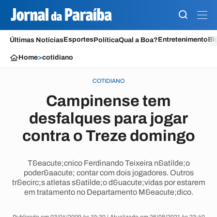
Esportes
Entretenimento
Bl
Últimas Notícias
Política
Qual a Boa?
Home
>
cotidiano
COTIDIANO
Campinense tem
desfalques para jogar
contra o Treze domingo
T&eacute;cnico Ferdinando Teixeira n&atilde;o
poder&aacute; contar com dois jogadores. Outros
tr&ecirc;s atletas s&atilde;o d&uacute;vidas por estarem
em tratamento no Departamento M&eacute;dico.