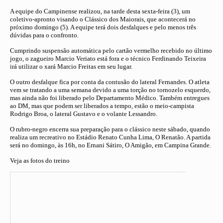
A equipe do Campinense realizou, na tarde desta sexta-feira (3), um
coletivo-apronto visando o Clássico dos Maiorais, que acontecerá no
próximo domingo (5). A equipe terá dois desfalques e pelo menos três
dúvidas para o confronto.
Cumprindo suspensão automática pelo cartão vermelho recebido no último
jogo, o zagueiro Marcio Veriato está fora e o técnico Ferdinando Teixeira
irá utilizar o xará Marcio Freitas em seu lugar.
O outro desfalque fica por conta da contusão do lateral Fernandes. O atleta
vem se tratando a uma semana devido a uma torção no tornozelo esquerdo,
mas ainda não foi liberado pelo Departamento Médico. Também entregues
ao DM, mas que podem ser liberados a tempo, estão o meio-campista
Rodrigo Broa, o lateral Gustavo e o volante Lessandro.
O rubro-negro encerra sua preparação para o clássico neste sábado, quando
realiza um recreativo no Estádio Renato Cunha Lima, O Renatão. A partida
será no domingo, às 16h, no Ernani Sátiro, O Amigão, em Campina Grande.
Veja as fotos do treino