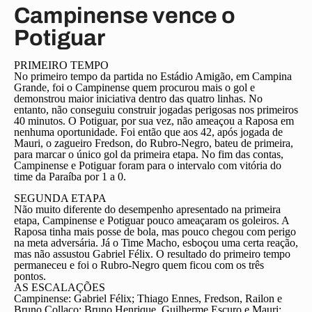
Campinense vence o
Potiguar
PRIMEIRO TEMPO
No primeiro tempo da partida no Estádio Amigão, em Campina
Grande, foi o Campinense quem procurou mais o gol e
demonstrou maior iniciativa dentro das quatro linhas. No
entanto, não conseguiu construir jogadas perigosas nos primeiros
40 minutos. O Potiguar, por sua vez, não ameaçou a Raposa em
nenhuma oportunidade. Foi então que aos 42, após jogada de
Mauri, o zagueiro Fredson, do Rubro-Negro, bateu de primeira,
para marcar o único gol da primeira etapa. No fim das contas,
Campinense e Potiguar foram para o intervalo com vitória do
time da Paraíba por 1 a 0.
SEGUNDA ETAPA
Não muito diferente do desempenho apresentado na primeira
etapa, Campinense e Potiguar pouco ameaçaram os goleiros. A
Raposa tinha mais posse de bola, mas pouco chegou com perigo
na meta adversária. Já o Time Macho, esboçou uma certa reação,
mas não assustou Gabriel Félix. O resultado do primeiro tempo
permaneceu e foi o Rubro-Negro quem ficou com os três
pontos.
AS ESCALAÇÕES
Campinense:
Gabriel Félix; Thiago Ennes, Fredson, Railon e
Bruno Collaço; Bruno Henrique, Guilherme Escuro e Mauri;