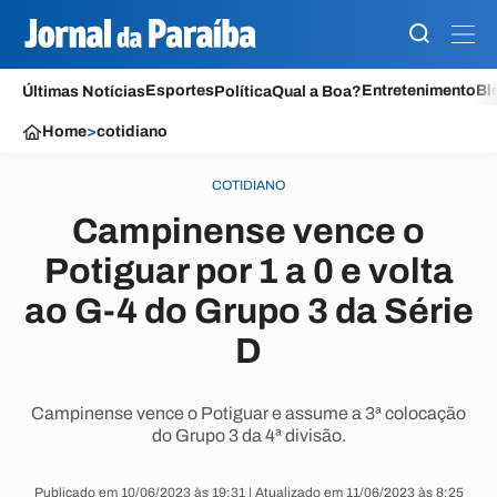
Esportes
Entretenimento
Bl
Últimas Notícias
Política
Qual a Boa?
Home
>
cotidiano
COTIDIANO
Campinense vence o
Potiguar por 1 a 0 e volta
ao G-4 do Grupo 3 da Série
D
Campinense vence o Potiguar e assume a 3ª colocação
do Grupo 3 da 4ª divisão.
Publicado em 10/06/2023 às 19:31 | Atualizado em 11/06/2023 às 8:25