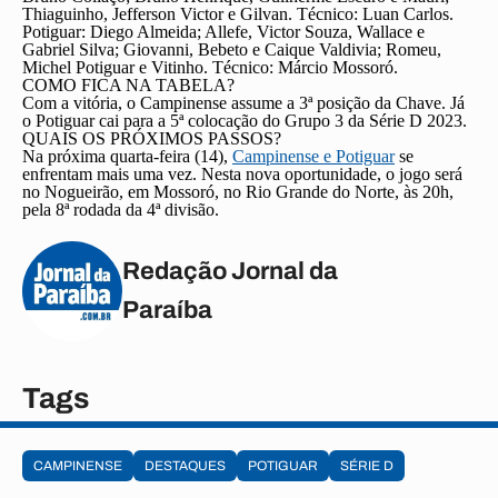
Thiaguinho, Jefferson Victor e Gilvan.
Técnico
: Luan Carlos.
Potiguar
: Diego Almeida; Allefe, Victor Souza, Wallace e
Gabriel Silva; Giovanni, Bebeto e Caique Valdivia; Romeu,
Michel Potiguar e Vitinho.
Técnico
: Márcio Mossoró.
COMO FICA NA TABELA?
Com a vitória, o Campinense assume a 3ª posição da Chave. Já
o Potiguar cai para a 5ª colocação do Grupo 3 da Série D 2023.
QUAIS OS PRÓXIMOS PASSOS?
Na próxima quarta-feira (14),
Campinense e Potiguar
se
enfrentam mais uma vez. Nesta nova oportunidade, o jogo será
no Nogueirão, em Mossoró, no Rio Grande do Norte, às 20h,
pela 8ª rodada da 4ª divisão.
Redação Jornal da
Paraíba
Tags
CAMPINENSE
DESTAQUES
POTIGUAR
SÉRIE D