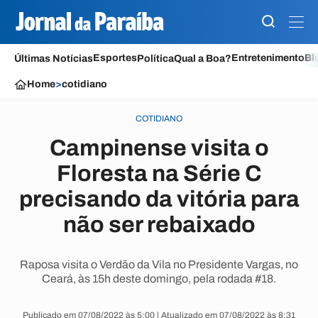
Esportes
Entretenimento
Bl
Últimas Notícias
Política
Qual a Boa?
Home
>
cotidiano
COTIDIANO
Campinense visita o
Floresta na Série C
precisando da vitória para
não ser rebaixado
Raposa visita o Verdão da Vila no Presidente Vargas, no
Ceará, às 15h deste domingo, pela rodada #18.
Publicado em 07/08/2022 às 5:00 | Atualizado em 07/08/2022 às 8:31