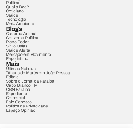
Política
Qual a Boa?
Cotidiano
Saúde
Tecnologia
Meio Ambiente
Blogs
Caderno Animal
Conversa Política
Pleno Poder
Sílvio Osias
Saúde Alerta
Mercado em Movimento
Papo Íntimo
Mais
Últimas Notícias
Tábuas de Marés em João Pessoa
Editais
Sobre o Jornal da Paraíba
Cabo Branco FM
CBN Paraíba
Expediente
Comercial
Fale Conosco
Política de Privacidade
Espaço Opinião
© REDE PARAÍBA DE COMUNICAÇÃO