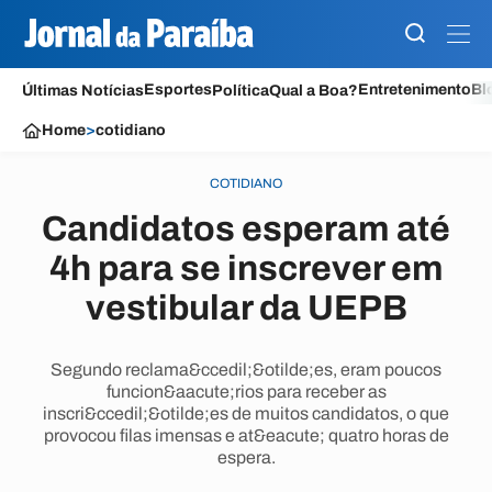
Esportes
Entretenimento
Bl
Últimas Notícias
Política
Qual a Boa?
Home
>
cotidiano
COTIDIANO
Candidatos esperam até
4h para se inscrever em
vestibular da UEPB
Segundo reclama&ccedil;&otilde;es, eram poucos
funcion&aacute;rios para receber as
inscri&ccedil;&otilde;es de muitos candidatos, o que
provocou filas imensas e at&eacute; quatro horas de
espera.