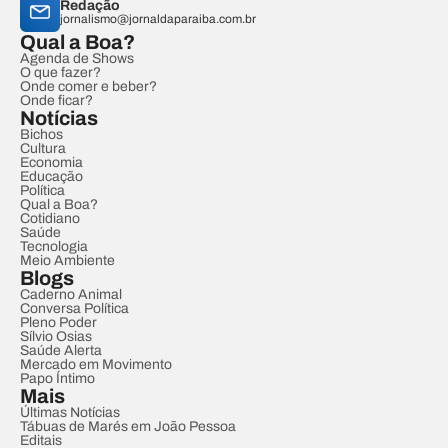
Redação
jornalismo@jornaldaparaiba.com.br
Qual a Boa?
Agenda de Shows
O que fazer?
Onde comer e beber?
Onde ficar?
Notícias
Bichos
Cultura
Economia
Educação
Política
Qual a Boa?
Cotidiano
Saúde
Tecnologia
Meio Ambiente
Blogs
Caderno Animal
Conversa Política
Pleno Poder
Sílvio Osias
Saúde Alerta
Mercado em Movimento
Papo Íntimo
Mais
Últimas Notícias
Tábuas de Marés em João Pessoa
Editais