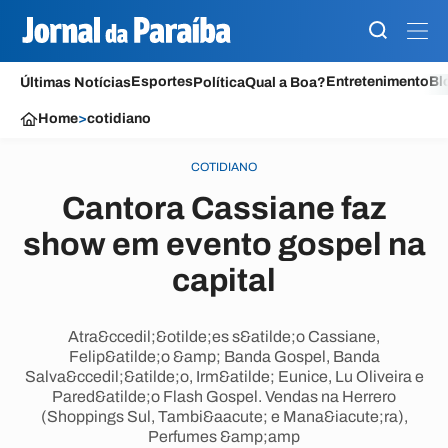
Esportes
Entretenimento
Bl
Últimas Notícias
Política
Qual a Boa?
Home
>
cotidiano
COTIDIANO
Cantora Cassiane faz
show em evento gospel na
capital
Atra&ccedil;&otilde;es s&atilde;o Cassiane,
Felip&atilde;o &amp; Banda Gospel, Banda
Salva&ccedil;&atilde;o, Irm&atilde; Eunice, Lu Oliveira e
Pared&atilde;o Flash Gospel. Vendas na Herrero
(Shoppings Sul, Tambi&aacute; e Mana&iacute;ra),
Perfumes &amp;amp