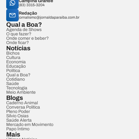
Campina Grande
(83) 3315-3204
Redação
jornalismo@jornaldaparaiba.com.br
Qual a Boa?
Agenda de Shows
O que fazer?
Onde comer e beber?
Onde ficar?
Notícias
Bichos
Cultura
Economia
Educação
Política
Qual a Boa?
Cotidiano
Saúde
Tecnologia
Meio Ambiente
Blogs
Caderno Animal
Conversa Política
Pleno Poder
Sílvio Osias
Saúde Alerta
Mercado em Movimento
Papo Íntimo
Mais