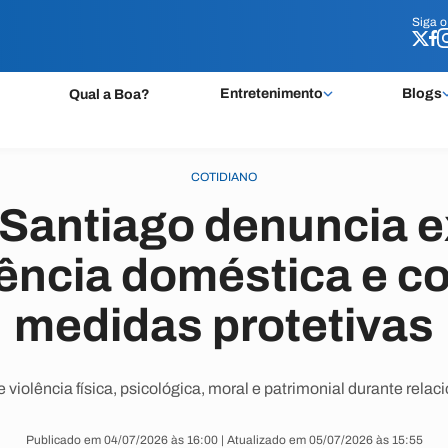
Siga 
Siga 
Entretenimento
Blogs
Qual a Boa?
COTIDIANO
Santiago denuncia 
lência doméstica e 
medidas protetivas
 de violência física, psicológica, moral e patrimonial durante rel
Publicado em 04/07/2026 às 16:00 | Atualizado em 05/07/2026 às 15:55