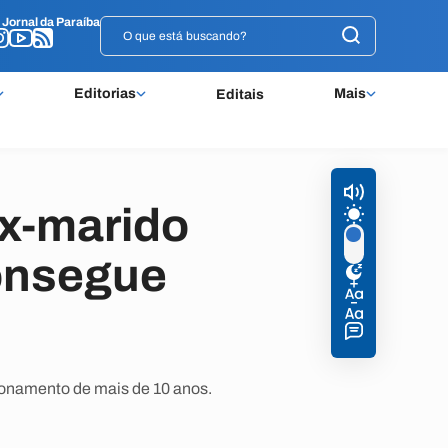
o
o
Jornal da Paraíba
Jornal da Paraíba
Editorias
Mais
Editais
ex-marido
consegue
acionamento de mais de 10 anos.