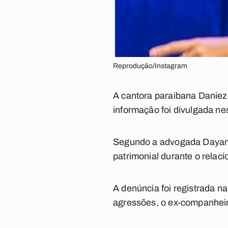
Reprodução/Instagram
A cantora paraibana Danieze
informação foi divulgada ne
Segundo a advogada Dayane C
patrimonial durante o relac
A denúncia foi registrada n
agressões, o ex-companheiro