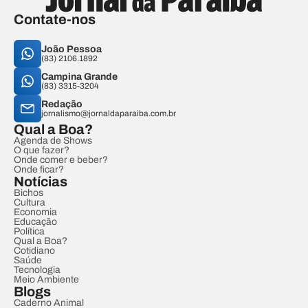
Contate-nos
João Pessoa
(83) 2106.1892
Campina Grande
(83) 3315-3204
Redação
jornalismo@jornaldaparaiba.com.br
Qual a Boa?
Agenda de Shows
O que fazer?
Onde comer e beber?
Onde ficar?
Notícias
Bichos
Cultura
Economia
Educação
Política
Qual a Boa?
Cotidiano
Saúde
Tecnologia
Meio Ambiente
Blogs
Caderno Animal