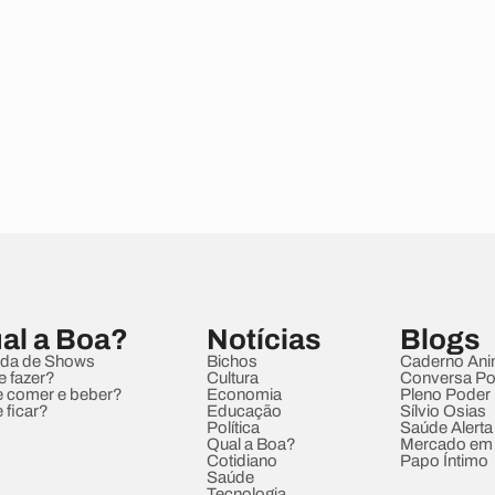
al a Boa?
Notícias
Blogs
da de Shows
Bichos
Caderno Ani
e fazer?
Cultura
Conversa Pol
 comer e beber?
Economia
Pleno Poder
 ficar?
Educação
Sílvio Osias
Política
Saúde Alerta
Qual a Boa?
Mercado em
Cotidiano
Papo Íntimo
Saúde
Tecnologia