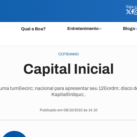
Siga 
Siga 
Entretenimento
Blogs
Qual a Boa?
COTIDIANO
Capital Inicial
 uma turn&ecirc; nacional para apresentar seu 12&ordm; disco 
Kapital&rdquo;.
Publicado em 08/10/2010 às 14:10