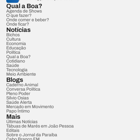
Qual a Boa?
Agenda de Shows
O que fazer?
Onde comer e beber?
Onde ficar?
Notícias
Bichos
Cultura
Economia
Educação
Política
Qual a Boa?
Cotidiano
Saúde
Tecnologia
Meio Ambiente
Blogs
Caderno Animal
Conversa Política
Pleno Poder
Sílvio Osias
Saúde Alerta
Mercado em Movimento
Papo Íntimo
Mais
Últimas Notícias
Tábuas de Marés em João Pessoa
Editais
Sobre o Jornal da Paraíba
Cabo Branco FM