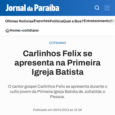
Esportes
Entretenimento
Bl
Últimas Notícias
Política
Qual a Boa?
Home
>
cotidiano
COTIDIANO
Carlinhos Felix se
apresenta na Primeira
Igreja Batista
O cantor gospel Carlinhos Felix se apresenta durante o
culto jovem da Primeira Igreja Batista de Jo&atilde;o
Pessoa.
Publicado em 29/01/2013 às 15:26