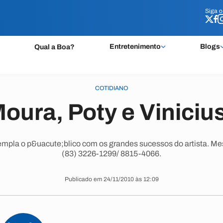
Siga 
Siga 
Entretenimento
Blogs
Qual a Boa?
COTIDIANO
oura, Poty e Vinici
mpla o p&uacute;blico com os grandes sucessos do artista. Mes
(83) 3226-1299/ 8815-4066.
Publicado em 24/11/2010 às 12:09