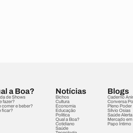
al a Boa?
Notícias
Blogs
da de Shows
Bichos
Caderno Ani
e fazer?
Cultura
Conversa Pol
 comer e beber?
Economia
Pleno Poder
 ficar?
Educação
Sílvio Osias
Política
Saúde Alerta
Qual a Boa?
Mercado em
Cotidiano
Papo Íntimo
Saúde
Tecnologia