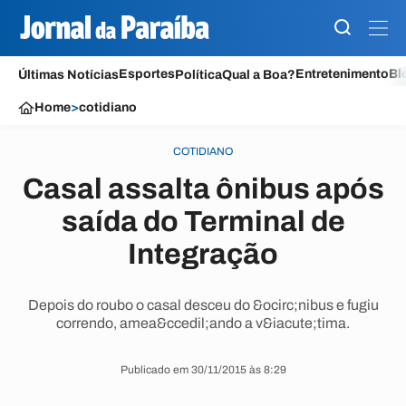
Esportes
Entretenimento
Bl
Últimas Notícias
Política
Qual a Boa?
Home
>
cotidiano
COTIDIANO
Casal assalta ônibus após
saída do Terminal de
Integração
Depois do roubo o casal desceu do &ocirc;nibus e fugiu
correndo, amea&ccedil;ando a v&iacute;tima.
Publicado em 30/11/2015 às 8:29