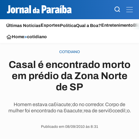
Esportes
Entretenimento
Bl
Últimas Notícias
Política
Qual a Boa?
Home
>
cotidiano
COTIDIANO
Casal é encontrado morto
em prédio da Zona Norte
de SP
Homem estava ca&iacute;do no corredor. Corpo de
mulher foi encontrado na &aacute;rea de servi&ccedil;o.
Publicado em 08/09/2010 às 8:31