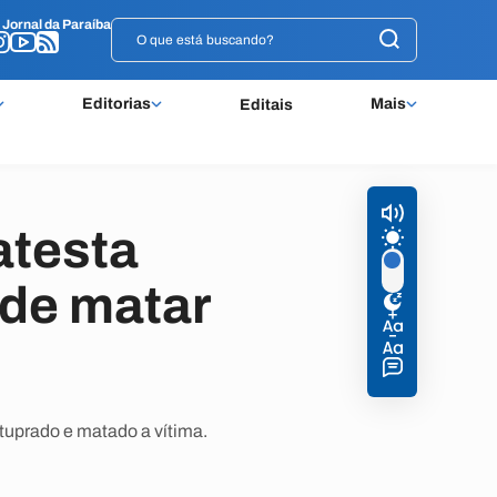
o
o
Jornal da Paraíba
Jornal da Paraíba
Editorias
Mais
Editais
atesta
 de matar
stuprado e matado a vítima.