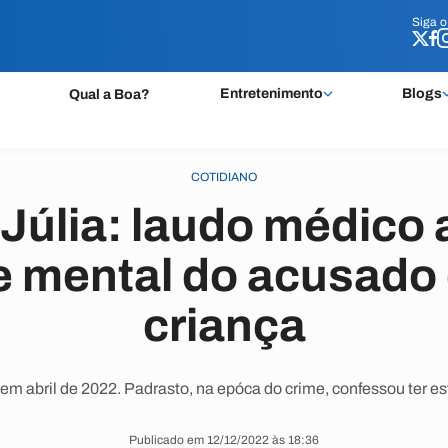
Siga 
Siga 
Entretenimento
Blogs
Qual a Boa?
COTIDIANO
Júlia: laudo médico 
 mental do acusado
criança
 em abril de 2022. Padrasto, na epóca do crime, confessou ter e
Publicado em 12/12/2022 às 18:36