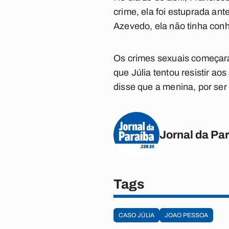
crime, ela foi estuprada an
Azevedo, ela não tinha con
Os crimes sexuais começara
que Júlia tentou resistir 
disse que a menina, por ser 
Jornal da Pa
Tags
CASO JÚLIA
JOAO PESSOA